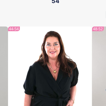
54
44-54
48-52