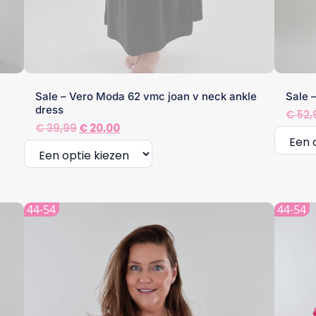
Sale – Vero Moda 62 vmc joan v neck ankle
Sale 
dress
€
52,
Oorspronkelijke
Huidige
€
39,99
€
20,00
prijs
prijs
was:
is:
€ 39,99.
€ 20,00.
Dit
Dit
produc
product
heeft
44-54
44-54
heeft
meerde
meerdere
variatie
variaties.
Deze
Deze
optie
optie
kan
kan
gekoze