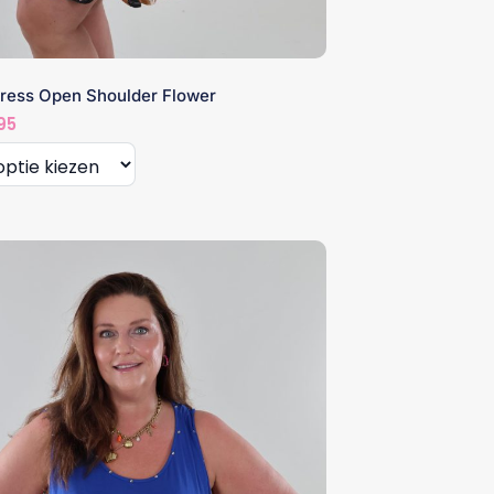
Dress Open Shoulder Flower
95
t
re
s.
n