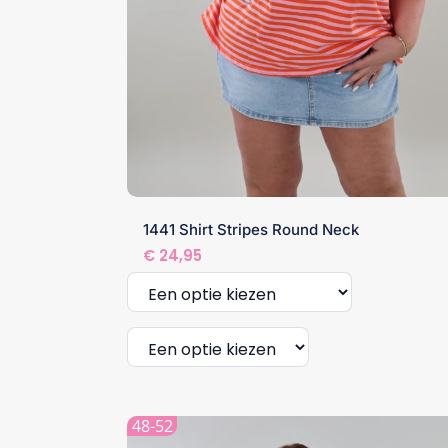
1441 Shirt Stripes Round Neck
€
24,95
Dit
product
48-52
heeft