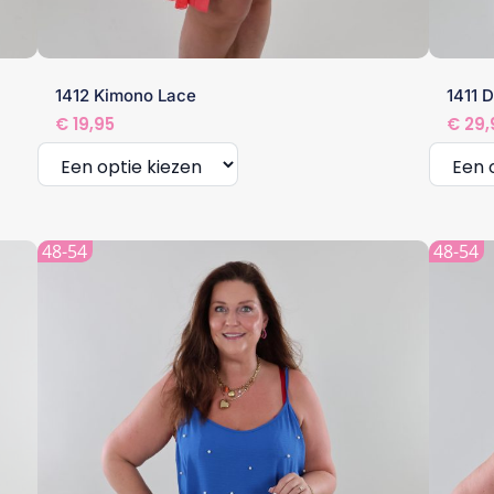
1412 Kimono Lace
1411 
€
19,95
€
29,
Dit
Dit
product
produc
48-54
48-54
heeft
heeft
meerdere
meerde
variaties.
variatie
Deze
Deze
optie
optie
kan
kan
gekozen
gekoze
worden
worden
op
op