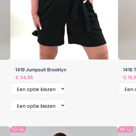
1419 Jumpsuit Brooklyn
1416 
€
34,95
€
19,
Dit
produc
heeft
Dit
meerde
product
50-56
48-52
variatie
heeft