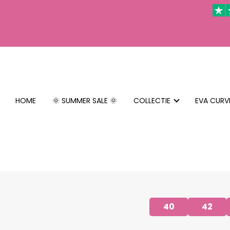
HOME
🌞 SUMMER SALE 🌞
COLLECTIE
EVA CURV
40
42