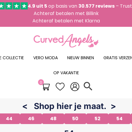
4.9 uit 5
op basis van
30.577 reviews
– Trust
Achteraf betalen met Billink
Achteraf betalen met Klarna
E COLLECTIE
VERO MODA
NIEUW BINNEN
GRATIS VERZEN
OP VAKANTIE
0
search
< Shop hier je maat. >
44
46
48
50
52
54