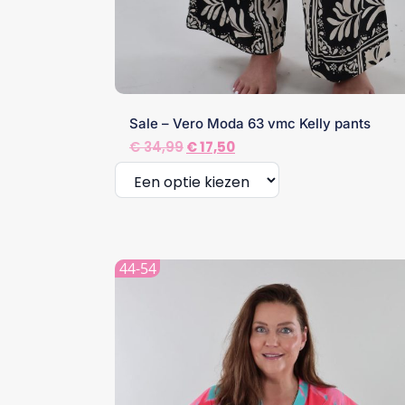
Sale – Vero Moda 63 vmc Kelly pants
Oorspronkelijke
Huidige
€
34,99
€
17,50
prijs
prijs
was:
is:
€ 34,99.
€ 17,50.
Dit
product
heeft
44-54
meerdere
variaties.
Deze
optie
kan
gekozen