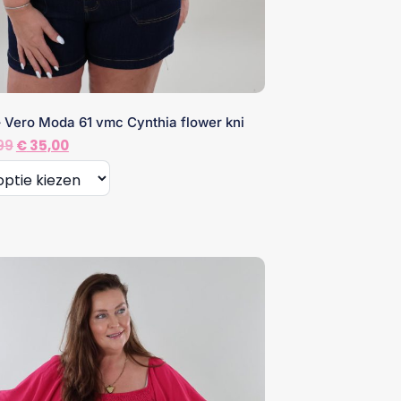
– Vero Moda 61 vmc Cynthia flower kni
Oorspronkelijke
Huidige
99
€
35,00
prijs
prijs
was:
is:
€ 52,99.
€ 35,00.
t
re
s.
n