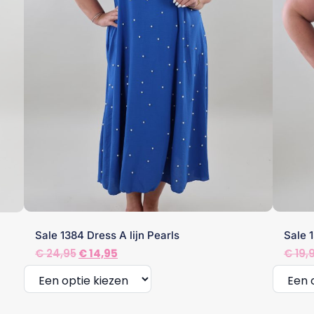
de
de
productpagina
produc
Sale 1384 Dress A lijn Pearls
Sale 
Oorspronkelijke
Huidige
€
24,95
€
14,95
€
19,
prijs
prijs
was:
is:
€ 24,95.
€ 14,95.
Dit
Dit