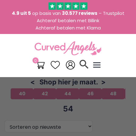
4.9 uit 5
op basis van
30.577 reviews
– Trustpilot
Achteraf betalen met Billink
Achteraf betalen met Klarna
0
search
< Shop hier je maat. >
40
42
44
46
48
5
54