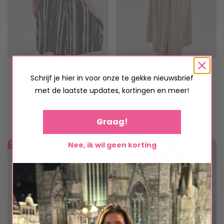
worden
worden
op
op
de
de
productpagina
productpagina
1520 Dress Travel Print
1514 Dress Shells
Schrijf je hier in voor onze te gekke nieuwsbrief
Stripes
€
19,95
met de laatste updates, kortingen en meer!
€
24,95
Graag!
Dit
product
50-56
50-56
Nee, ik wil geen korting
heeft
meerdere
variaties.
Deze
optie
kan