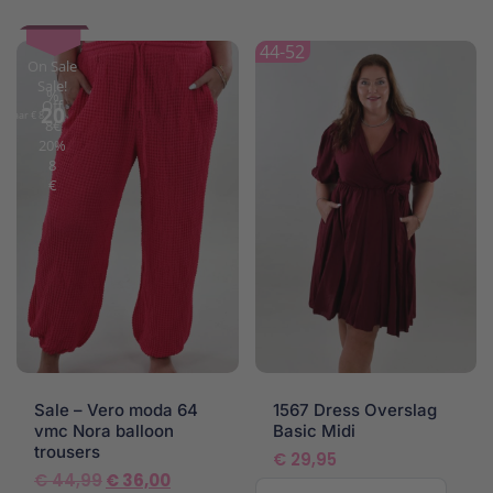
44-52
On Sale
Sale!
%
Off
20
spaar € 8
8€
20%
8
€
Sale – Vero moda 64
1567 Dress Overslag
vmc Nora balloon
Basic Midi
trousers
€
29,95
Oorspronkelijke
Huidige
€
44,99
€
36,00