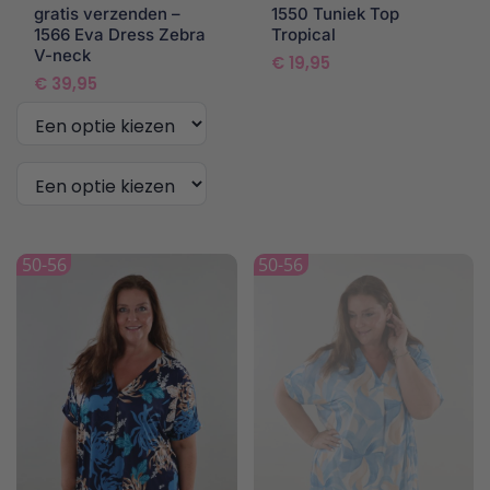
gratis verzenden –
1550 Tuniek Top
1566 Eva Dress Zebra
Tropical
V-neck
€
19,95
€
39,95
Dit
product
50-56
50-56
heeft
meerdere
variaties.
Deze
optie
kan
gekozen
worden