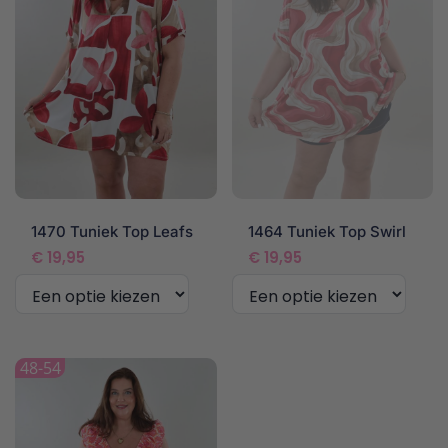
optie
optie
kan
kan
gekozen
gekozen
worden
worden
op
op
de
de
productpagina
productpagina
1470 Tuniek Top Leafs
1464 Tuniek Top Swirl
€
19,95
€
19,95
Dit
Dit
product
product
48-54
heeft
heeft
meerdere
meerdere
variaties.
variaties.