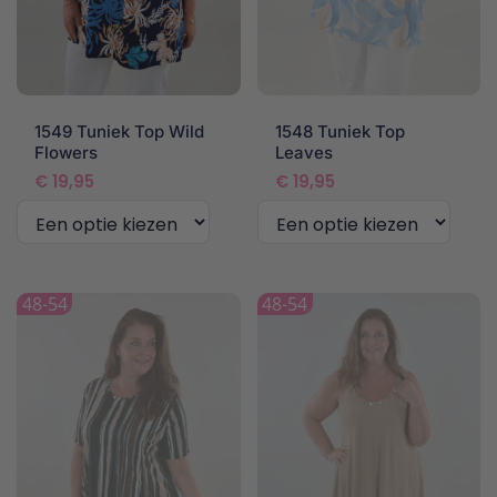
op
de
productpagina
1549 Tuniek Top Wild
1548 Tuniek Top
Flowers
Leaves
€
19,95
€
19,95
Dit
Dit
product
product
48-54
48-54
heeft
heeft
meerdere
meerdere
variaties.
variaties.
Deze
Deze
optie
optie
kan
kan
gekozen
gekozen