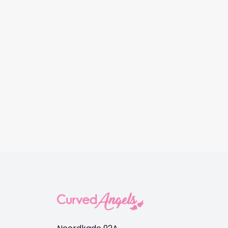
7850 Body Sleeveless
1375 H
€
24,95
€
24,9