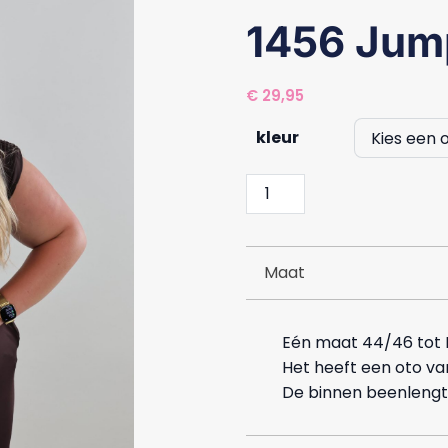
1456 Jump
€
29,95
kleur
1456
Jumpsuit
Balloon
leg
Maat
aantal
Eén maat 44/46 tot 
Het heeft een oto va
De binnen beenlengte