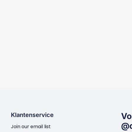
emdje Studs
1622 Tweedelig set Balloon
Basic
5
€
29,95
Vo
Klantenservice
@c
Join our email list