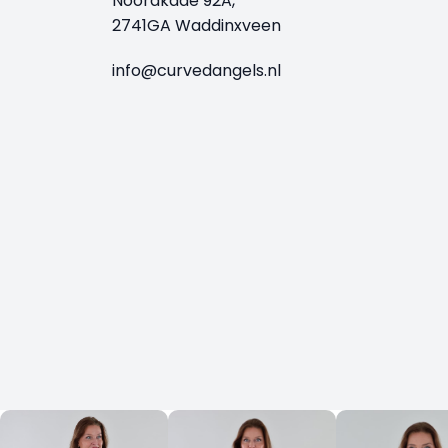
Noordkade 92A,
2741GA Waddinxveen
info@curvedangels.nl