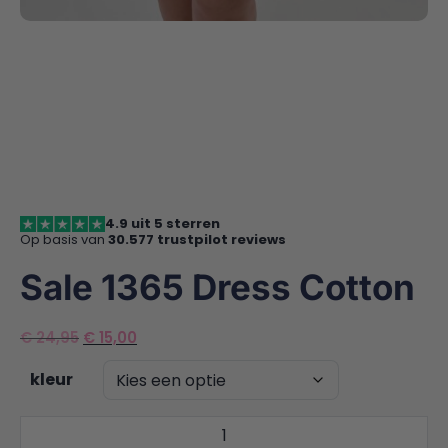
4.9 uit 5 sterren
Op basis van
30.577 trustpilot reviews
Sale 1365 Dress Cotton
Oorspronkelijke
Huidige
€
24,95
€
15,00
prijs
prijs
kleur
was:
is:
€ 24,95.
€ 15,00.
Sale