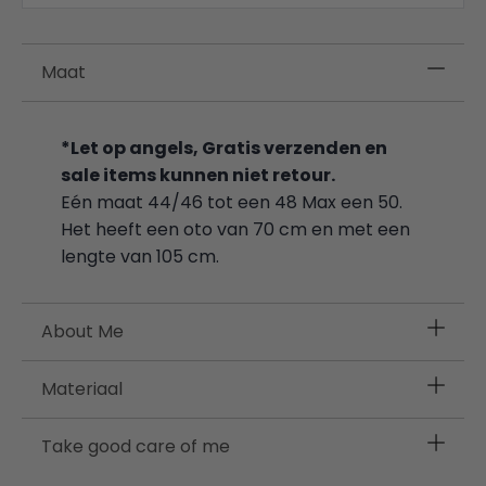
1365
Dress
Cotton
Maat
aantal
*Let op angels, Gratis verzenden en
sale items kunnen niet retour.
Eén maat 44/46 tot een 48 Max een 50.
Het heeft een oto van 70 cm en met een
lengte van 105 cm.
About Me
Materiaal
Angels we hebben nu toch weer een
toppertje van een jurk binnen gekregen.
Take good care of me
Deze jurk is gemaakt van wafel katoen, hij
100% katoen