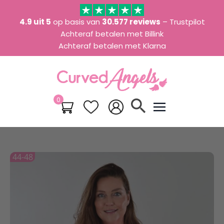
4.9 uit 5
op basis van
30.577 reviews
– Trustpilot
Achteraf betalen met Billink
Achteraf betalen met Klarna
0
search
44-48