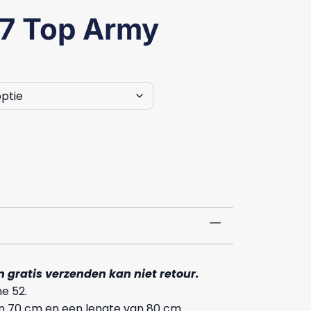
67 Top Army
n gratis verzenden kan niet retour.
e 52.
n 70 cm en een lengte van 80 cm.