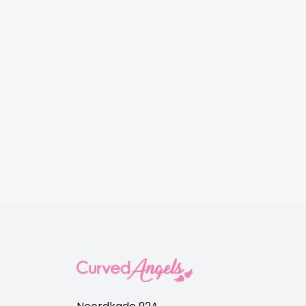
1640 Top Knot V-neck
1637 To
€
24,95
€
15,95