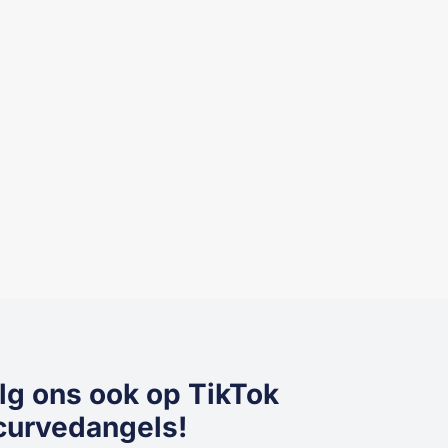
7850 Body Sleeveless
€
24,95
lg ons ook op TikTok
urvedangels!