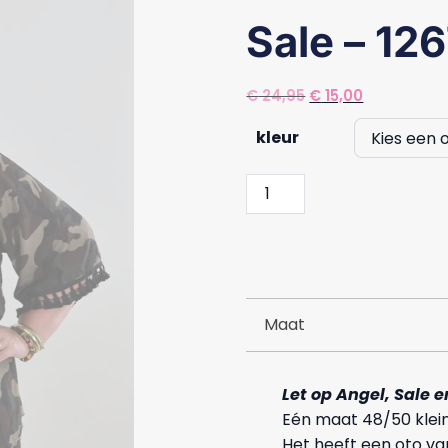
Sale – 12
Oorspronkelijke
Huidige
€
24,95
€
15,00
prijs
prijs
kleur
was:
is:
€ 24,95.
€ 15,00.
Sale
-
1267
Top
Army
aantal
Maat
Let op Angel, Sale e
Eén maat 48/50 klein
Het heeft een oto va