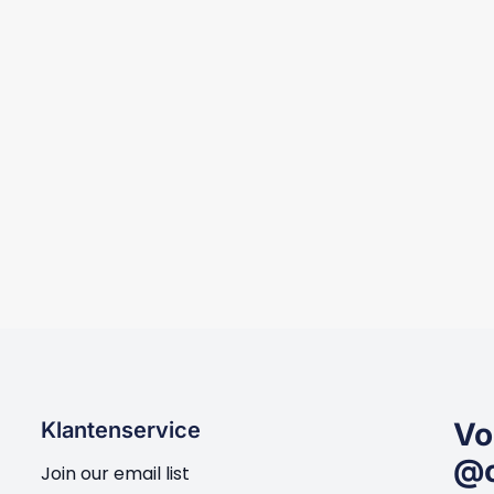
p Rits V-neck
1630 Playsuit Ruffles
€
24,95
Vo
Klantenservice
@c
Join our email list