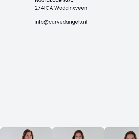
Noordkade 92A,
2741GA Waddinxveen
info@curvedangels.nl